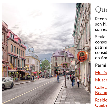
Qu
Recon
son hi
son e
Seule
conser
patri
consid
en Am
Parmi 
Musée 
Musée
Collec
Beaux
Résid
Québ